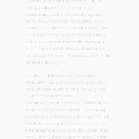
Setelah pulang dari Kuperda, Suster Leo
mengenalkan Credit Union kepada
masyarakat sekitar Desa Nyukangharjo
dimulai dari karyawan Klinik Bersalin Panti
Rahayu Nyukangharjo. Selanjutnya suster
Leo juga membentuk kader atau tim kerja
untuk pengembangan credit union yang
terdiri dari Bapak Supriyono, Bapak Suradi,
dan Bapak Katemun. Pada saat itulah mulai
dikenal credit union.
Salah satu kelompok yang kemudian
dikenalkan dengan gerakan Credit Union
adalah para ibu WK di kring Tanjung Mas.
Suster Leo memfasilitasi
pendidikan/pelatihan dasar Credit Union di
susteran FSGM yang terletak di Kampung
Nyukangharjo. Pada saat itu yang menjadi
fasilitator ada sejumlah tokoh yaitu Bapak
Heri Miyatono, Bapak Surendro, Bapak Noto,
dan Bapak Jumadi, yang mewakili Badan