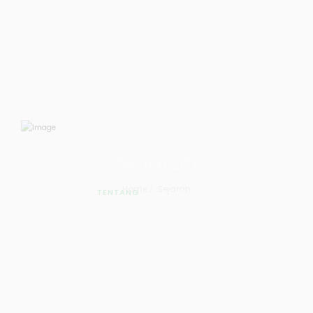
Kopdit Bunga Tanjung
Senin - Jumat : 08:00 - 15:30 WIB , Sabtu : 08.00 - 12.00
WIB
Login
Sejarah
Home
Sejarah
BERANDA
TENTANG
KEANGGOTAAN
PRODUK
INFORMASI
BERITA
USAHA ANGGOTA