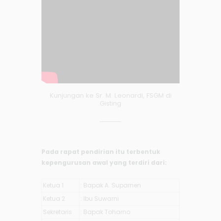
Kunjungan ke Sr. M. Leonardi, FSGM di
Gisting
Pada rapat pendirian itu terbentuk
kepengurusan awal yang terdiri dari:
Ketua 1
: Bapak A. Suparnen
Ketua 2
: Ibu Suwarni
Sekretaris
: Bapak Toharno