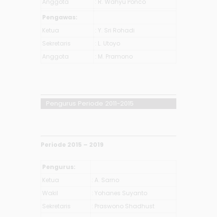
Anggota
: R. Wahyu Ponco
Pengawas:
Ketua
: Y. Sri Rohadi
Sekretaris
: L. Utoyo
Anggota
: M. Pramono
Pengurus Periode 2011-2015
Periode 2015 – 2019
Pengurus:
Ketua
: A. Sarno
Wakil
: Yohanes Suyanto
Sekretaris
: Praswono Shadhust