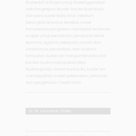
(Kuperda) di Bogor yang diselenggarakan
oleh Kongregasi Bruder-bruder Budi Mulia
dan para suster Marry Knol. Sebelum
berangkat ke kursus tersebut, suster
fransiskanes pringsewu mendapat lembaran
angket untuk pendataan penduduk terkait
ekonomi, agama, pekerjaan, rumah dan
sanitasinya, pendidikan, dan budaya.
Kemudian Suster Leo mengambil data dari
kondisi nyata masyarakat Desa
Nyukangharjo. Dalam kursus itu, Suster Leo
mendapatkan materi peternakan, pertanian
dan pengenalan Credit Union.
Sr. M. Leonardi, FSGM