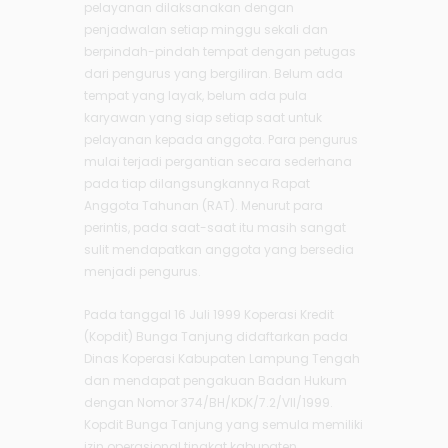
pelayanan dilaksanakan dengan
penjadwalan setiap minggu sekali dan
berpindah-pindah tempat dengan petugas
dari pengurus yang bergiliran. Belum ada
tempat yang layak, belum ada pula
karyawan yang siap setiap saat untuk
pelayanan kepada anggota. Para pengurus
mulai terjadi pergantian secara sederhana
pada tiap dilangsungkannya Rapat
Anggota Tahunan (RAT). Menurut para
perintis, pada saat-saat itu masih sangat
sulit mendapatkan anggota yang bersedia
menjadi pengurus.
Pada tanggal 16 Juli 1999 Koperasi Kredit
(Kopdit) Bunga Tanjung didaftarkan pada
Dinas Koperasi Kabupaten Lampung Tengah
dan mendapat pengakuan Badan Hukum
dengan Nomor 374/BH/KDK/7.2/VII/1999.
Kopdit Bunga Tanjung yang semula memiliki
izin operasional tingkat kabupaten,