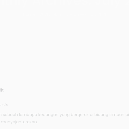
thly Archives: July 
Home
2021
Monthly Archives: July 2021
ents
ah sebuah lembaga keuangan yang bergerak di bidang simpan pinj
 menyejahterakan...