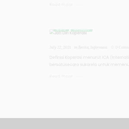
Read more
BERITA
INFORMASI
July 22, 2021
in
Berita
,
Informasi
0
Comm
Definisi Koperasi menurut ICA (Intern
bersatusecara sukarela untuk memenu
Read more